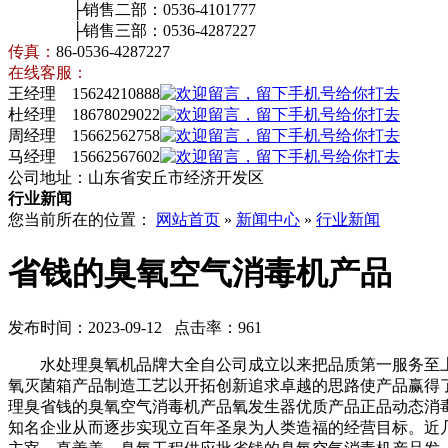
├销售二部：0536-4101777
├销售三部：0536-4287227
传真：
86-0536-4287227
在线客服：
王经理 15624210888
杜经理 18678029022
周经理 15662562758
马经理 15662567602
公司地址：山东省安丘市经济开发区
行业新闻
您当前所在的位置：
网站首页
»
新闻中心
»
行业新闻
省钱的臭氧空气消毒机产品
发布时间：2023-09-12 点击率：961
水处理臭氧机品牌大全自公司成立以来把品质第一服务至上
氧灭菌箱产品制造工艺以开拓创新追求卓越的思路使产品赢得
理臭省钱的臭氧空气消毒机产品氧发生器优质产品正品动态消
知名企业从而逐步实现立百年圣泉为人类造福的经营目标。近