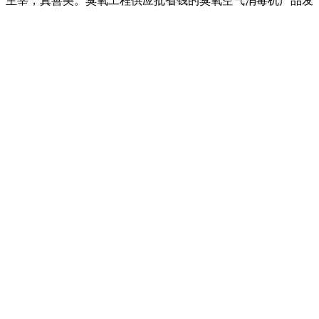
主宰，真善美。臭氧工程供应批省钱的臭氧空气消毒机产品发