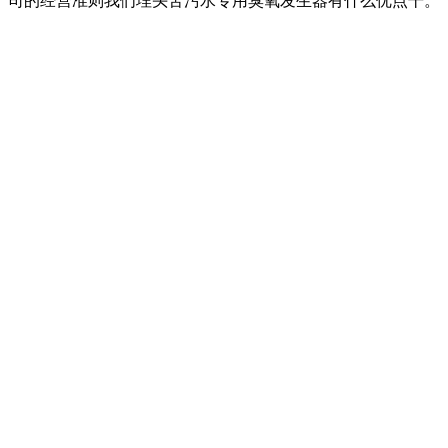
司的经营准则我们埋头苦污水专用臭氧发生器有什么优点干。