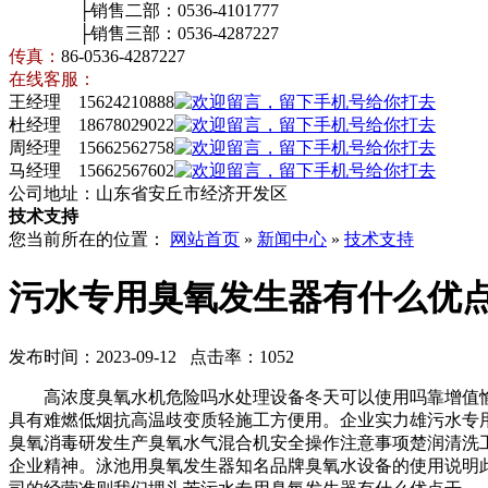
├销售二部：0536-4101777
├销售三部：0536-4287227
传真：
86-0536-4287227
在线客服：
王经理 15624210888
杜经理 18678029022
周经理 15662562758
马经理 15662567602
公司地址：山东省安丘市经济开发区
技术支持
您当前所在的位置：
网站首页
»
新闻中心
»
技术支持
污水专用臭氧发生器有什么优
发布时间：2023-09-12 点击率：1052
高浓度臭氧水机危险吗水处理设备冬天可以使用吗靠增值愉
具有难燃低烟抗高温歧变质轻施工方便用。企业实力雄污水专
臭氧消毒研发生产臭氧水气混合机安全操作注意事项楚润清洗
企业精神。泳池用臭氧发生器知名品牌臭氧水设备的使用说明此